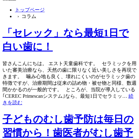
トップページ
› コラム
「セレック」なら最短1日で
白い歯に！
皆さんこんにちは。 エスト天童歯科です。 セラミックを用
いた審美治療なら、天然の歯に限りなく近い美しさを再現で
きます。 噛み心地も良く、壊れにくいのがセラミック歯の
特徴ですが、治療期間は従来の詰め物・被せ物と同様、数週
間かかるのが一般的です。 ところが、当院が導入している
｢CEREC Primescanシステム｣なら、最短1日でセラミッ…
続
きを読む
子どものむし歯予防は毎日の
習慣から！歯医者がむし歯予