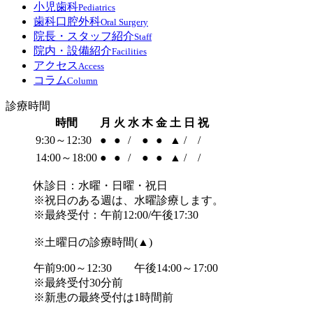
小児歯科
Pediatrics
歯科口腔外科
Oral Surgery
院長・スタッフ紹介
Staff
院内・設備紹介
Facilities
アクセス
Access
コラム
Column
診療時間
時間
月
火
水
木
金
土
日
祝
9:30～12:30
●
●
/
●
●
▲
/
/
14:00
～
18:00
●
●
/
●
●
▲
/
/
休診日：水曜・日曜・祝日
※祝日のある週は、水曜診療します。
※最終受付：午前12:00/午後17:30
※土曜日の診療時間(▲)
午前9:00～12:30 午後14:00～
17:00
※最終受付30分前
※新患の最終受付は1時間前