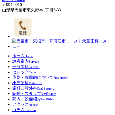
〒994-0016
山形県天童市東久野本1丁目6-33
ホーム
Home
診療案内
Service
一般歯科
General
セレック
Cerec
予防・歯周病について
Preventive
小児歯科
Pediatrics
歯科口腔外科
Oral Surgery
院長・スタッフ紹介
Staff
院内・設備紹介
Facilities
アクセス
Access
コラム
Column