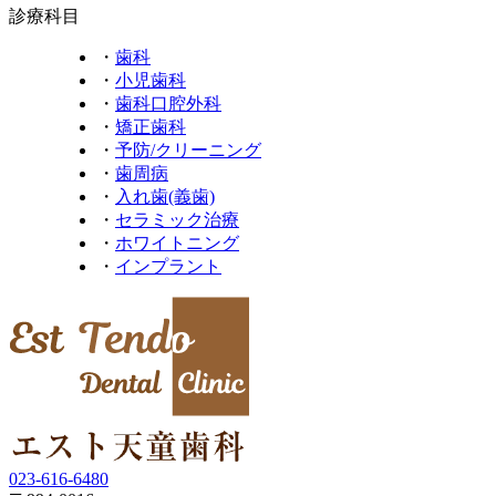
診療科目
・
歯科
・
小児歯科
・
歯科口腔外科
・
矯正歯科
・
予防/クリーニング
・
歯周病
・
入れ歯(義歯)
・
セラミック治療
・
ホワイトニング
・
インプラント
023-616-6480